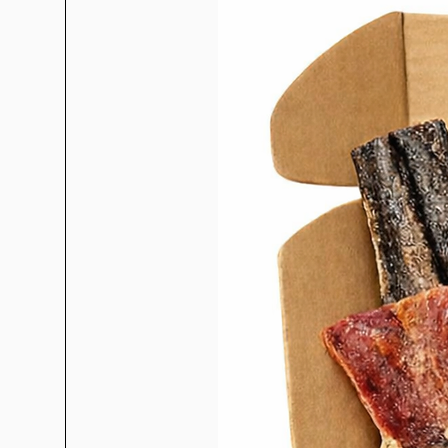
Wolfsblut VetLine WEIGHT 
spécial adapté aux besoins du 
sucré. L'aliment contient
combinaison avec une faible t
carnitine assure également 
maintenant les muscles. La
sensation de satiété durable. 
sont excessivement sollicité
contribuent à un métabolisme s
maintenir les fonctions articula
aux besoins des chiens diabét
une libération rapide du glu
possible. Ainsi, l'apport 
En u
Recette avec d