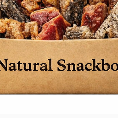
 digérer comme composant principal
ens en surpoids ou au diabète sucré
 et en matières grasses contribue à la
te de poids
lité pour le maintien musculaire
serves de graisse tout en maintenant les
muscles
 uniforme grâce aux fibres naturelles
 servir de fibres ou de prébiotiques et
 le taux de sucre dans le sang
c libération rapide de glucose, adaptée