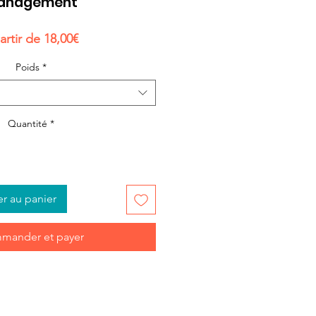
anagement
Prix
artir de
18,00€
promotionnel
Poids
*
Quantité
*
er au panier
mander et payer