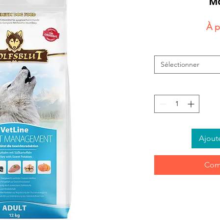
M
À p
Sélectionner
Ajout
Com