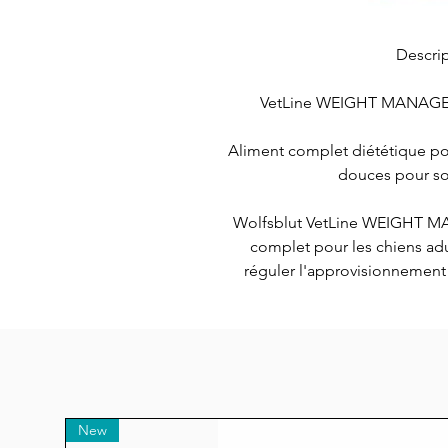
Descrip
VetLine WEIGHT MANAGEME
Aliment complet diététique pou
douces pour sou
Wolfsblut VetLine WEIGHT M
complet pour les chiens adul
réguler l'approvisionnement 
surpoids chez le chien peu
sentant plus les côtes en cares
surpoids peut entraîner dive
cardiovasculaires, les problè
articulations, mais aussi le dia
ne tombe pas dans un état de 
New
et que les mu