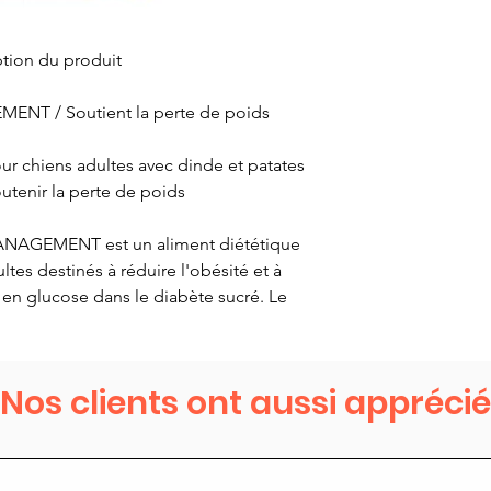
tion du produit
NT / Soutient la perte de poids
r chiens adultes avec dinde et patates
tenir la perte de poids
ANAGEMENT est un aliment diététique
tes destinés à réduire l'obésité et à
en glucose dans le diabète sucré. Le
t être déterminé, par exemple en ne
sant et en ne montrant plus la taille. Le
rses maladies telles que les maladies
Nos clients ont aussi apprécié
mes articulaires dus à la surcharge des
bète sucré. Il est important que le corps
carence lors d'un régime de réduction
scles soient préservés.