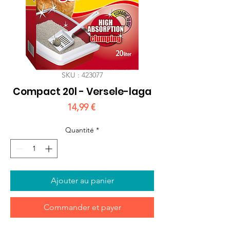
SKU : 423077
Compact 20l - Versele-laga
Prix
14,99 €
Quantité
*
Ajouter au panier
Commander et payer