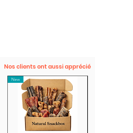
Nos clients ont aussi apprécié
New
New