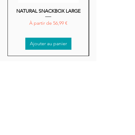
NATURAL SNACKBOX LARGE
NATURAL SNACK
Prix promotionnel
À partir de
56,99 €
Ajouter au panier