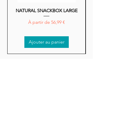
NATURAL SNACKBOX LARGE
NATURAL SNACK
Prix promotionnel
À partir de
56,99 €
Ajouter au panier