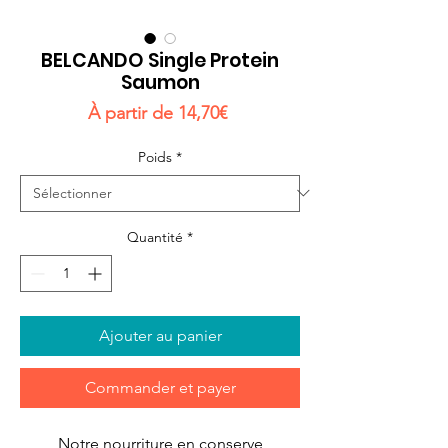
BELCANDO Single Protein
Saumon
Prix
À partir de
14,70€
promotionnel
Poids
*
Quantité
*
Ajouter au panier
Commander et payer
Notre nourriture en conserve