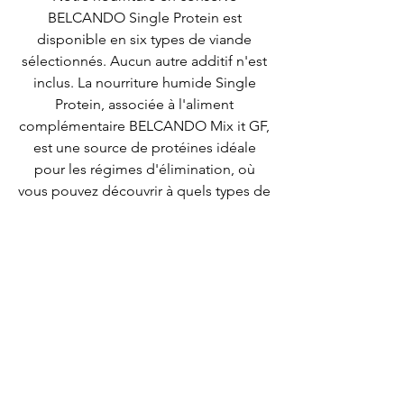
BELCANDO Single Protein est
disponible en six types de viande
sélectionnés. Aucun autre additif n'est
inclus. La nourriture humide Single
Protein, associée à l'aliment
complémentaire BELCANDO Mix it GF,
est une source de protéines idéale
pour les régimes d'élimination, où
vous pouvez découvrir à quels types de
viande votre animal peut être sensible.
Single Protein peut être utilisé pour
l'alimentation permanente en cas
d'intolérances alimentaires - encore
une fois en combinaison avec
BELCANDO Mix it GF.
Composition :