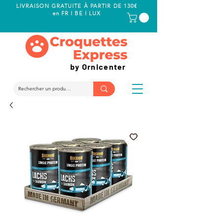
LIVRAISON GRATUITE À PARTIR DE 130€
en FR I BE I LUX
by Ornicenter