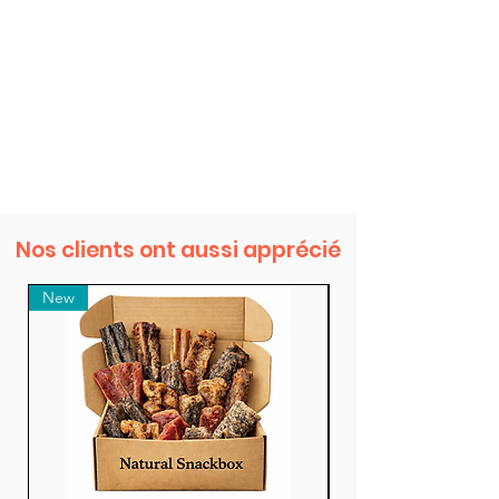
Nos clients ont aussi apprécié
New
New