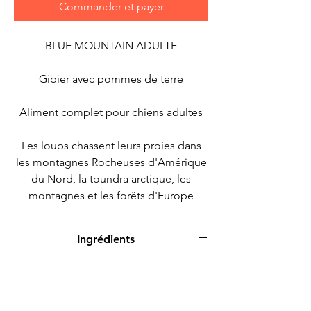
Commander et payer
BLUE MOUNTAIN ADULTE
Gibier avec pommes de terre
Aliment complet pour chiens adultes
Les loups chassent leurs proies dans
les montagnes Rocheuses d'Amérique
du Nord, la toundra arctique, les
montagnes et les forêts d'Europe
jusqu'aux déserts et les steppes d'Asie
centrale. Celle-ci lui fournit de la
Ingrédients
viande et des abats riches en
nutriments, mais aussi des légumes,
Ingrédients
des fruits, des baies, des racines et des
Composition
herbes via le contenu de l'estomac de
Gibier 46 % (gibier frais 26 %, lapin