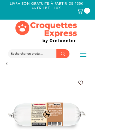
LIVRAISON GRATUITE À PARTIR DE 130€
en FR I BE I LUX
by Ornicenter