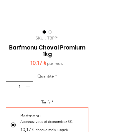
SKU : TBPP1
Barfmenu Cheval Premium
1kg
Prix
10,17 €
par mois
Quantité
*
Tarifs
*
Barfmenu
Abonnez-vous et économisez 5%
10,17 €
chaque mois jusqu'à