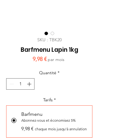
SKU : TBK20
Barfmenu Lapin 1kg
Prix
9,98 €
par mois
Quantité
*
Tarifs
*
Barfmenu
Abonnez-vous et économisez 5%
9,98 €
chaque mois jusqu'à annulation