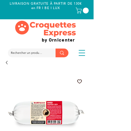
LIVRAISON GRATUITE À PARTIR DE 130€
en FR I BE I LUX
by Ornicenter