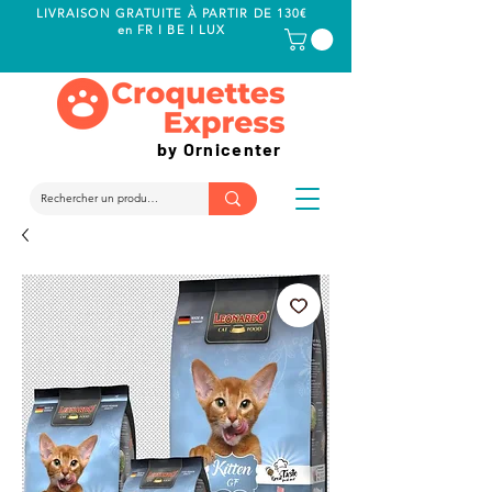
LIVRAISON GRATUITE À PARTIR DE 130€
en FR I BE I LUX
by Ornicenter