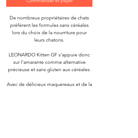
Commander et payer
De nombreux propriétaires de chats
préfèrent les formules sans céréales
lors du choix de la nourriture pour
leurs chatons.
LEONARDO Kitten GF s'appuie donc
sur l'amarante comme alternative
précieuse et sans gluten aux céréales.
Avec de délicieux maquereaux et de la
volaille extra fraîche, les petits l'aiment
aussi beaucoup.
La recette est complétée par d'autres
ingrédients sélectionnés tels que le
zooplancton marin et les graines de
chia comme sources naturelles de