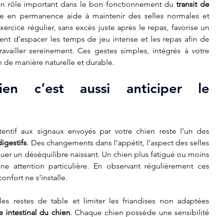
i un rôle important dans le bon fonctionnement du 
transit de 
e en permanence aide à maintenir des selles normales et 
’exercice régulier, sans excès juste après le repas, favorise un 
nt d’espacer les temps de jeu intense et les repas afin de 
availler sereinement. Ces gestes simples, intégrés à votre 
n de manière naturelle et durable.
n c’est aussi anticiper le 
tentif aux signaux envoyés par votre chien reste l’un des 
digestifs
. Des changements dans l’appétit, l’aspect des selles 
r un déséquilibre naissant. Un chien plus fatigué ou moins 
e attention particulière. En observant régulièrement ces 
onfort ne s’installe.
les restes de table et limiter les friandises non adaptées 
re intestinal du chien
. Chaque chien possède une sensibilité 