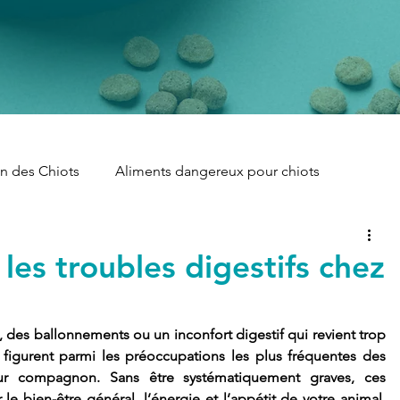
on des Chiots
Aliments dangereux pour chiots
lergies Alimentaires des Chiots
Alimentation des Chiots
es troubles digestifs chez
ds des Chiots
Recettes Maison pour Chiots
, des ballonnements ou un inconfort digestif qui revient trop 
 figurent parmi les préoccupations les plus fréquentes des 
leur compagnon. Sans être systématiquement graves, ces 
e bien-être général, l’énergie et l’appétit de votre animal. 