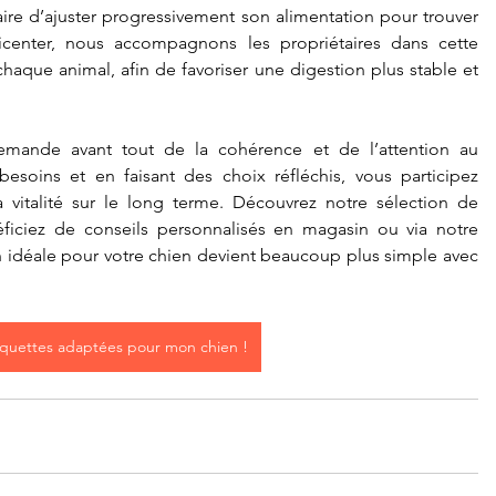
saire d’ajuster progressivement son alimentation pour trouver 
center, nous accompagnons les propriétaires dans cette 
que animal, afin de favoriser une digestion plus stable et 
emande avant tout de la cohérence et de l’attention au 
esoins et en faisant des choix réfléchis, vous participez 
activement à son confort général et à sa vitalité sur le long terme. Découvrez notre sélection de 
ficiez de conseils personnalisés en magasin ou via notre 
n idéale pour votre chien devient beaucoup plus simple avec 
oquettes adaptées pour mon chien !