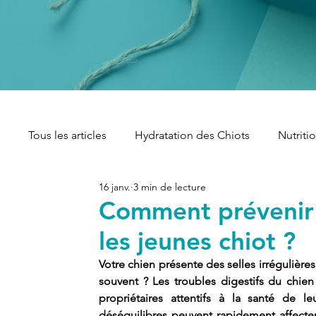
Tous les articles
Hydratation des Chiots
Nutriti
16 janv.
3 min de lecture
Digestion des Chiots
Santé des Chiots
Al
Comment prévenir l
les jeunes chiot ?
Repas faits maison pour chiots
Gestion du Poi
Votre chien présente des selles irrégulières
souvent ? Les troubles digestifs du chien
propriétaires attentifs à la santé de 
Transition Alimentaire des Chiots
déséquilibres peuvent rapidement affecter l