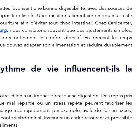
ettes favorisant une bonne digestibilité, avec des sources de 
position lisible. Une transition alimentaire en douceur reste 
riture afin d’éviter tout choc intestinal. Chez Ornicenter, 
urg
,
 nous constatons souvent que des ajustements simples, 
liorer nettement le confort digestif. En prenant le temps 
ous pouvez adapter son alimentation et réduire durablement 
thme de vie influencent-ils la 
tre chien a un impact direct sur sa digestion. Des repas pris 
à heures irrégulières, une activité physique mal répartie ou un stress répété peuvent favoriser les 
ange trop rapidement, par exemple, avale de l’air en excès, 
onfort abdominal. Instaurer un cadre rassurant et prévisible 
aliments.