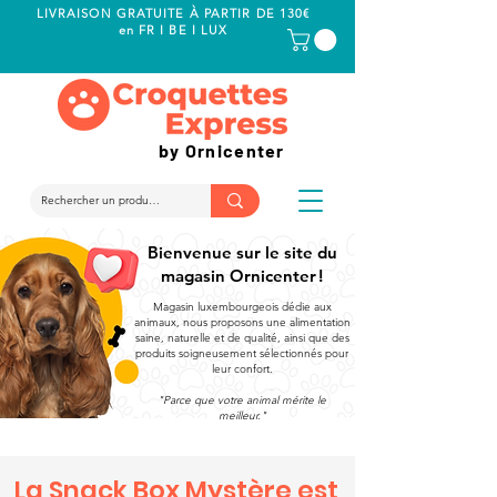
LIVRAISON GRATUITE À PARTIR DE 130€
en FR I BE I LUX
by Ornicenter
Bienvenue sur le site du
magasin Ornicenter !
Magasin luxembourgeois dédie aux
animaux, nous proposons une alimentation
saine, naturelle et de qualité, ainsi que des
produits soigneusement sélectionnés pour
leur confort.
"Parce que votre animal mérite le
meilleur."
La Snack Box Mystère est