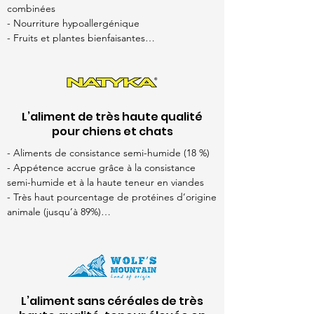
combinées

- Nourriture hypoallergénique

- Fruits et plantes bienfaisantes

- Glucosamine et chondroïtine

- Différentes sources de protéines animales

- Fabriqué en France
L’aliment de très haute qualité
pour chiens et chats
- Aliments de consistance semi-humide (18 %)

- Appétence accrue grâce à la consistance 
semi-humide et à la haute teneur en viandes

- Très haut pourcentage de protéines d’origine 
animale (jusqu’à 89%)

- Viandes fraîches et viandes déshydratées 
combinées

- Ingrédients d’origine européenne

- Emballage hermétique
L’aliment sans céréales de très