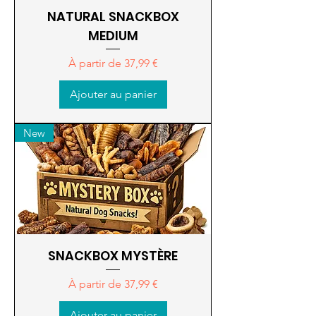
NATURAL SNACKBOX
MEDIUM
Prix promotionnel
À partir de
37,99 €
Ajouter au panier
New
SNACKBOX MYSTÈRE
Prix promotionnel
À partir de
37,99 €
Ajouter au panier