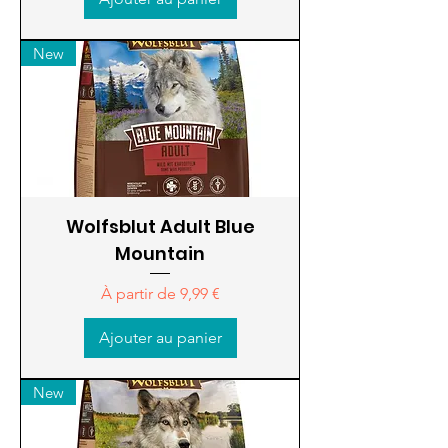
New
Wolfsblut Adult Blue
Mountain
Prix promotionnel
À partir de
9,99 €
Ajouter au panier
New