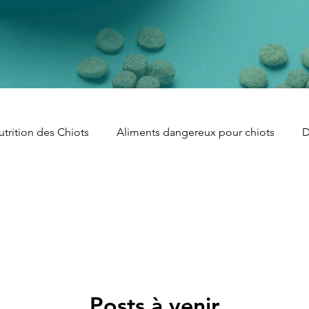
utrition des Chiots
Aliments dangereux pour chiots
D
des Chiots
Alimentation des Chiots
Repas faits maiso
ison pour Chiots
Transition Alimentaire des Chiots
Posts à venir