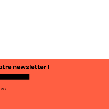
.
otre newsletter !
ress