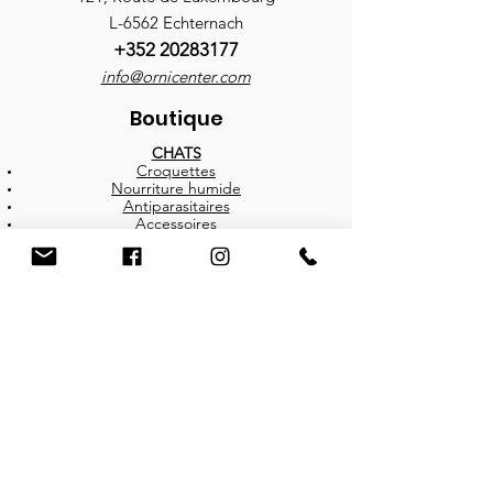
L-6562 Echternach
+352 20283177
info@ornicenter.com
Boutique
CHATS
Croquettes
Nourriture humide
Antiparasitaires
Accessoires
CHIENS
Croquettes
Nourritures humides
Friandises
Antiparasitaires
Accessoires
BROCHURES
Infos
Contact
Programme de fidélité