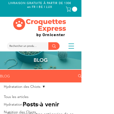
LIVRAISON GRATUITE À PARTIR DE 130€
en FR I BE I LUX
by Ornicenter
BLOG
BLOG
Hydratation des Chiots
Tous les articles
Posts à venir
Hydratation des Chiots
Nutrition des Chiots