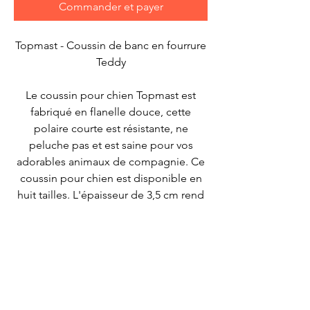
Commander et payer
Topmast - Coussin de banc en fourrure
Teddy
Le coussin pour chien Topmast est
fabriqué en flanelle douce, cette
polaire courte est résistante, ne
peluche pas et est saine pour vos
adorables animaux de compagnie. Ce
coussin pour chien est disponible en
huit tailles. L'épaisseur de 3,5 cm rend
ce coussin pour chien portable, facile à
déplacer et à nettoyer. La housse
extérieure peut même être lavée en
machine à 40 degrés - il suffit de la
mettre dans la machine à laver pour
que votre coussin pour chien soit