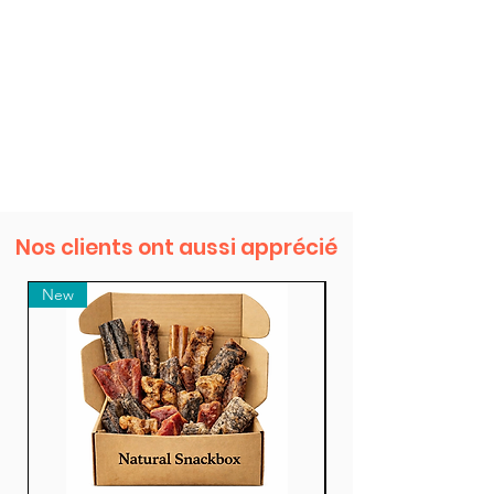
Nos clients ont aussi apprécié
New
New