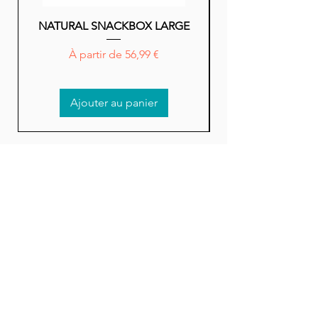
NATURAL SNACKBOX LARGE
NATURAL SNACK
Prix promotionnel
À partir de
56,99 €
Ajouter au panier