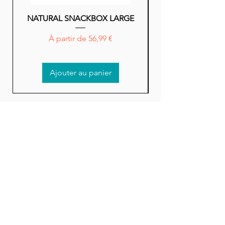
NATURAL SNACKBOX LARGE
NATURAL SNACK
Prix promotionnel
À partir de
56,99 €
Ajouter au panier