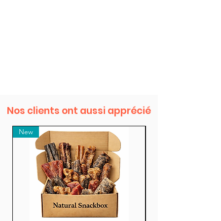
Nos clients ont aussi apprécié
New
New