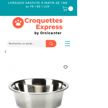
LIVRAISON GRATUITE À PARTIR DE 130€
en FR I BE I LUX
by Ornicenter