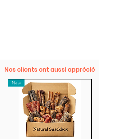
Nos clients ont aussi apprécié
New
New