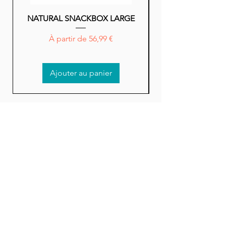
NATURAL SNACKBOX LARGE
NATURAL SNACK
Prix promotionnel
À partir de
56,99 €
Ajouter au panier