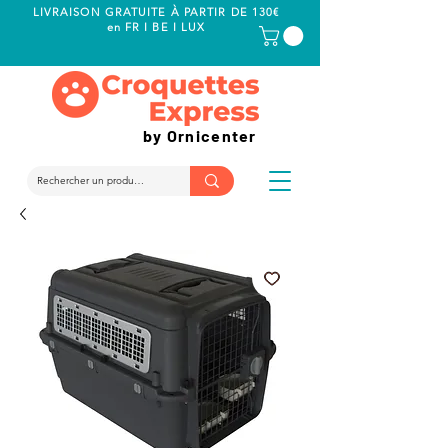
LIVRAISON GRATUITE À PARTIR DE 130€
en FR I BE I LUX
by Ornicenter