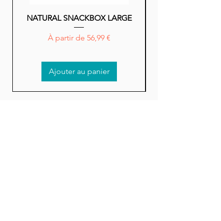
NATURAL SNACKBOX LARGE
NATURAL SNACK
Prix promotionnel
À partir de
56,99 €
Ajouter au panier