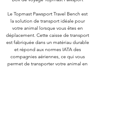
Le Topmast Pawsport Travel Bench est
la solution de transport idéale pour
votre animal lorsque vous êtes en
déplacement. Cette caisse de transport
est fabriquée dans un matériau durable
et répond aux normes IATA des
compagnies aériennes, ce qui vous
permet de transporter votre animal en
toute sécurité et confortablement
pendant les voyages en avion.
Disponible en différentes tailles, la
caisse de transport est conçue pour
répondre aux besoins des différents
animaux de compagnie. Que vous ayez
un petit chien, un chat ou tout autre
animal, le banc de voyage Topmast
Pawsport offre suffisamment d'espace