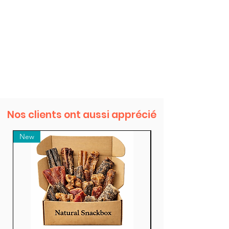
Nos clients ont aussi apprécié
New
New