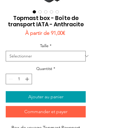
Topmast box - Boîte de
transport IATA - Anthracite
Prix
À partir de
91,00€
promotionnel
Taille
*
Quantité
*
Ajouter au panier
Commander et payer
Box de voyage Topmast Pawsport