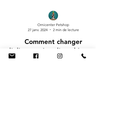
Ornicenter Petshop
27 janv. 2024
2 min de lecture
Comment changer
l'alimentation d'un chien ou
d'un chat en fonction de son
stade de vie ?
Adaptez l'alimentation de votre animal à chaque
étape de sa vie, de chiot/chaton à senior, pour
soutenir sa santé et son bien-être.