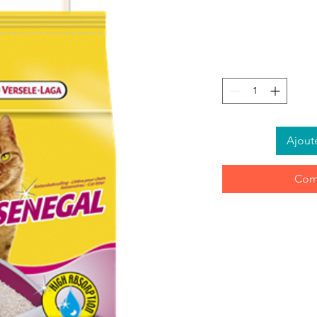
Ajout
Com