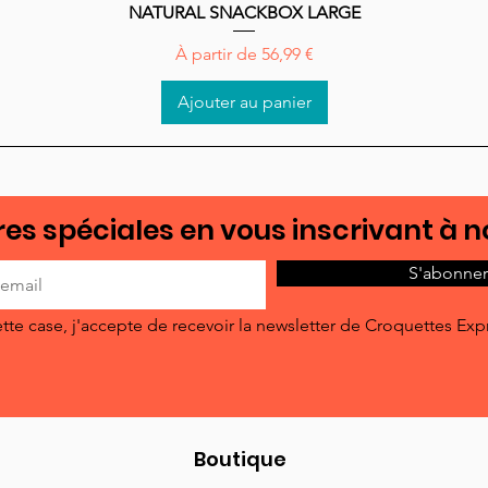
NATURAL SNACKBOX LARGE
Aperçu rapide
Prix promotionnel
À partir de
56,99 €
Ajouter au panier
es spéciales en vous inscrivant à n
S'abonner
tte case, j'accepte de recevoir la newsletter de Croquettes Exp
Boutique