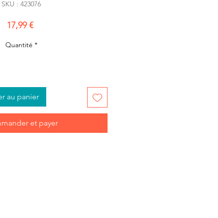
SKU : 423076
Prix
17,99 €
Quantité
*
er au panier
mander et payer