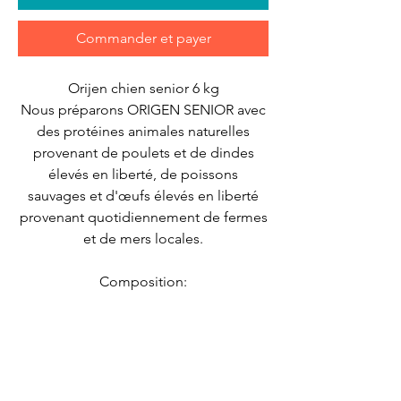
Commander et payer
Orijen chien senior 6 kg
Nous préparons ORIGEN SENIOR avec
des protéines animales naturelles
provenant de poulets et de dindes
élevés en liberté, de poissons
sauvages et d'œufs élevés en liberté
provenant quotidiennement de fermes
et de mers locales.
Composition:
Viande de poulet fraîche (13 %), œufs
entiers frais (7 %), viande de dinde
fraîche (7 %), hareng entier frais (7 %),
foie de poulet frais (6 %), Helbot
dentaire Pacific Arrow frais (4 %), Foie