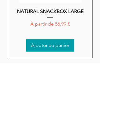
NATURAL SNACKBOX LARGE
NATURAL SNACK
Prix promotionnel
À partir de
56,99 €
Ajouter au panier