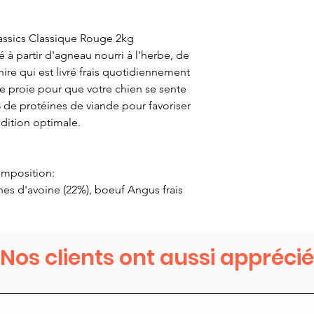
assics Classique Rouge 2kg
 à partir d'agneau nourri à l'herbe, de
re qui est livré frais quotidiennement
de proie pour que votre chien se sente
 de protéines de viande pour favoriser
dition optimale.
mposition:
hes d'avoine (22%), boeuf Angus frais
, graisse d'agneau (5%), lentilles corail
 lentilles vertes entières, frais Agneau
tière, foie de boeuf frais (2%), farine de
Nos clients ont aussi apprécié
), foie de porc frais (2%), pois chiches
, séchés au soleil Luzerne, fibres de
raîches (1 %), algues brunes séchées,
e fraîche, panais frais, chou frisé frais,