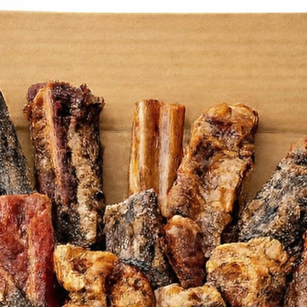
îches, pommes Red Delicious fraîches,
de bœuf lyophilisé ( 0,1 %), canneberges
 racine de chicorée, curcuma, chardon-
avande, racine de brandy, églantier.
ts analytiques :
grasses brutes 17 %, cendres brutes 7,5
é 12 %, calcium 1,5 %, phosphore 1,1 %,
ides gras oméga-3 0,8 %, DHA/EPA 0,15
0 mg/kg. Chondroïtine 800 mg/kg.
Ajouts :
e riche en tocophérols. Compléments
0 UI, Vitamine D3 : 500 UI, Vitamine E :
00 mg, E6 (Zinc) : 100 mg, Vitamine B5 :
 : Enterococcus faecium NCIMB10415 :
0x10^6 UFC.