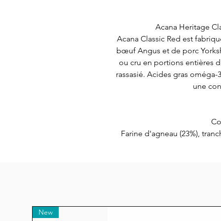
Acana Heritage Cl
Acana Classic Red est fabriqué
bœuf Angus et de porc Yorkshi
ou cru en portions entières 
rassasié. Acides gras oméga-3
une con
Co
Farine d'agneau (23%), tranc
(5%), porc Yorkshire frais (5%)
entières, petits pois entiers,
nourri à l'herbe (4%), avoine en
porc (2%), huile de hareng (2%
entiers, pois jaunes entiers
lentilles, tripes de bœuf f
New
citrouille fraîche, courge musqué