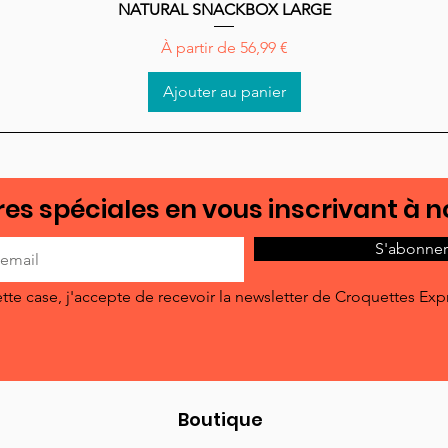
NATURAL SNACKBOX LARGE
Aperçu rapide
Prix promotionnel
À partir de
56,99 €
Ajouter au panier
es spéciales en vous inscrivant à n
S'abonner
tte case, j'accepte de recevoir la newsletter de Croquettes Exp
Boutique