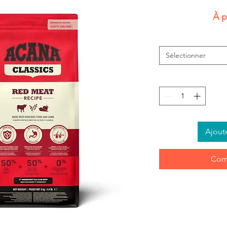
À p
Sélectionner
Ajout
Com