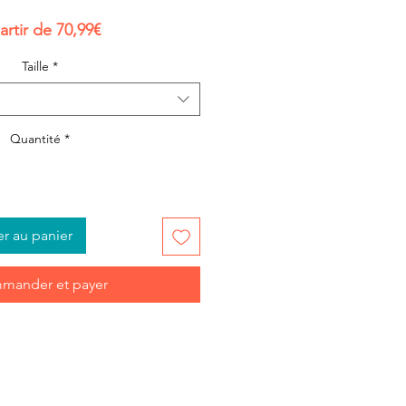
Prix
artir de
70,99€
promotionnel
Taille
*
Quantité
*
er au panier
mander et payer