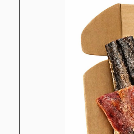
épinards frais, carottes fra
poires Bartlett fraîches, foie 
fraîches, myrtilles fraîches,
marie, racine de bardane, l
Composan
Protéine brute 29 %, matières 
%, fibres brutes 5 %, humidit
acides gras oméga-6 2,5 %, ac
%/0,15 %. Glucosamine 60
extrait d'origine naturell
alimentaires : Vitamine A : 750
100 UI, Chlorure de choline : 5
12,5. Additifs zootechniques
60