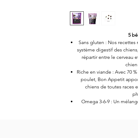
5 bé
Sans gluten : Nos recettes ré
système digestif des chiens
répartir entre le cerveau e
chien
Riche en viande : Avec 70 %
poulet, Bon Appetit apport
chiens de toutes races e
ph
Omega 3-6-9 : Un mélange
sardines et anchois procur
9 antioxydants : Contie
d’oranges, de pamplemousse