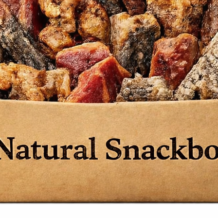
 saccharomyces cerevisiae (mannan-
osaccharides).
ine brute 29 %, matières grasses brutes
es brutes 7 %, calcium 1,5 %, phosphore
humidité 10%.
0,000 UI, vit. D3 1,700 UI, vit. E 140 ppm,
vit. B6 6 ppm, vit. B12 220 ppb, vit. C 27
(sulfate de fer monohydraté) 76 mg/kg,
tahydraté) 9 mg/kg, manganèse (sulfate
(sulfate de zinc) 120 mg/kg, sélénium
g, iode (iodate de calcium anhydre) 2
mg/kg.
bolisable
: 3750 kcal/kg
Rations
ative conseillée pour un chien adulte
vité physique moyenne :
tion journalière (en g)
50
85