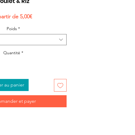
oulet & Riz
Prix
partir de
5,00€
promotionnel
Poids
*
Quantité
*
er au panier
mander et payer