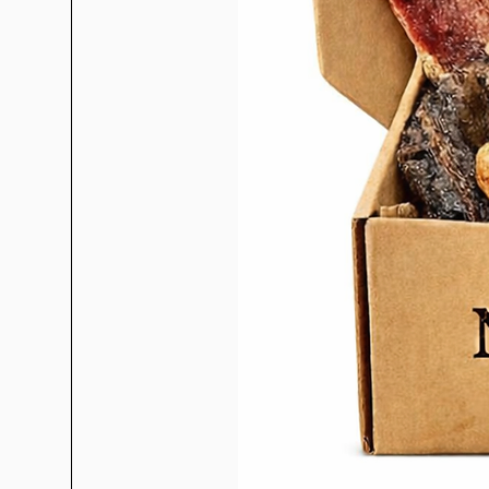
(fructo-oligosaccharides),
olig
Constituants analytiques:
Proté
19 %, fibres brutes 3 %, cendr
1 %, 
Additifs nutritionnels:
Vit. A 2
vit. B1 10 ppm, vit. B2 12 ppm, 
ppm, acide folique 5 ppm, fer 
cuivre (sulfate de cuivre pen
de manganèse) 9 mg/kg, zinc 
(sélénométhionine) 0,06 mg/k
Energie méta
Ration journalière approxim
ayant une acti
Poids du chien adulte (en kg)
Ra
< 4
4