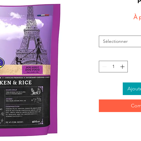
P
À 
Sélectionner
Ajout
Com