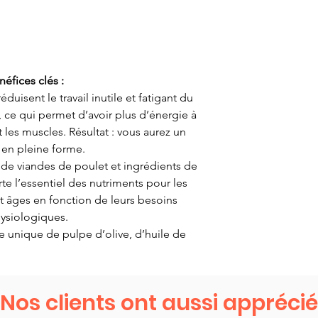
néfices clés :
duisent le travail inutile et fatigant du
, ce qui permet d’avoir plus d’énergie à
t les muscles. Résultat : vous aurez un
 en pleine forme.
 de viandes de poulet et ingrédients de
e l’essentiel des nutriments pour les
t âges en fonction de leurs besoins
ysiologiques.
 unique de pulpe d’olive, d’huile de
e une source concentrée en Omega 3 – 6
et 9.
nt des pulpes d’olives, de citrons,
Nos clients ont aussi apprécié
s et de pépins de raisin, du thym, de