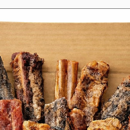
arjolaine, pour une meilleure prévention
mbreuses maladies.
e riz pour une parfaite digestion. De
ent, lors du métabolisme, des déchets
urines, sont toxiques), l’organisme doit
sses sollicitations sur les organes tels
Or, fait rare en alimentation, le riz ne
nt pas de purines.
tion & analyses
t 61%, riz, pommes de terre fermières,
c tocophérols), protéines de poulet
mes & herbes (pulpe d’olives (source de
ce naturelle de fer) , extraits de pépins
), pulpe de citron (source naturelle de
ange (source naturelle de vitamine C),
pins de pamplemousse (source de
, marjolaine, persil, sauge), pulpe de
), chlorure de sodium, levure de bière
ne B), extrait de racines de chicorée