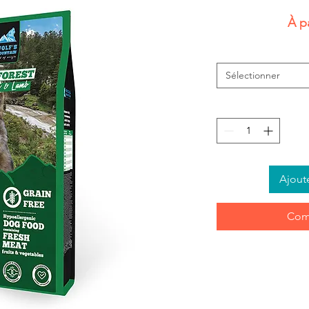
À p
Sélectionner
Ajout
Com