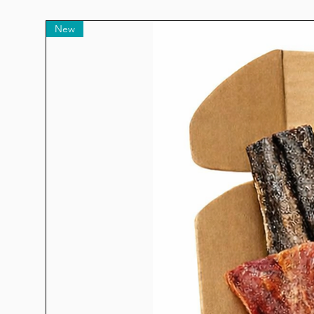
aminés essentiels aux chiens. De
et 
New
Les ava
Viande riche en protéines de h
pour réduire les risques d’
excellente source de nombreu
grande quantité de zinc qui a
le transport de l’oxygène e
phosphore pour son rôle es
maintien de os et les dents, la
métabolisme de l’éne
Composi
Ingrédients:
30% viande fraîc
d’agneau déshydratée, pois, 
de pommes de terre, graisse 
3,5 % foie de gibier hydrol
d’herbes (pulpe de pommes,
lancéolé, fruit d’églantier, ch
chicorée, extrait de yucca