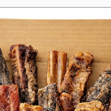
 plus, il est riche en fer, zinc, sélénium
vitamine B6.
ntages d’agneau:
aute qualité, hypoallergénique, utilisée
allergies. La viande d’agneau est une
x minéraux et vitamines: contient une
ide le système immunitaire, du fer pour
t la formation de globules rouges, du
sentiel dans le développement et le
 vitamine B2 qui contribue à un meilleur
rgie dans toutes les cellules.
tion & analyses
he et foie frais de gibier, 20% viande
flocons de pommes de terre, protéines
de poulet, pulpe de betterave séchée,
ysé, mélange de fruits, de légumes et
 luzerne, ortie, pissenlit, plantain
ardon marie, extrait d’ananas, racine de
 Schidigera), carbonate de calcium,