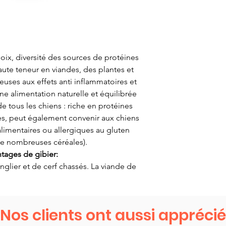
oix, diversité des sources de protéines
haute teneur en viandes, des plantes et
uses aux effets anti inflammatoires et
ne alimentation naturelle et équilibrée
de tous les chiens : riche en protéines
es, peut également convenir aux chiens
alimentaires ou allergiques au gluten
e nombreuses céréales).
ntages de gibier:
lier et de cerf chassés. La viande de
 et faible en gras. Elle est maigre, très
ellente viande pour les chiens en bonne
70% de fibres rouges et 30% de fibres
Nos clients ont aussi apprécié
ès maigre et contient tous les acides