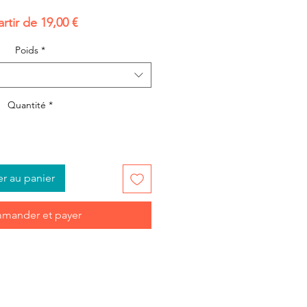
Prix
artir de
19,00 €
promotionnel
Poids
*
Quantité
*
er au panier
mander et payer