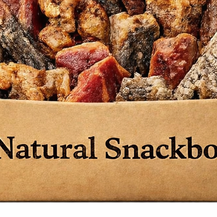
ure de bière, L-carnitine, fructo-
’ antioxydants naturels, conservateur
xtrait de romarin).
ine brute 30%, matières grasses brutes
cendres brutes 7.8%, calcium 1.5 %,
1.1%, humidité 10%.
 mg, cuivre 25 mg, manganèse 38 mg,
nium 0.5 mg, iode 3.5 mg.
 D3 1,470 UI, vit. E (RRR alpha tocophérol)
g, vit. B1 7 mg, vit. B2 12.5 mg, vit. B6
C 162 mg, calcium pantothénate 27 mg,
 0.72 mg, chlorure de choline 2,150 mg,
nitine 140 mg.
olisable:
15,48MJ/Kg
Rations
ative conseillée pour un chien adulte
vité physique moyenne :
tion journalière (en g)
42