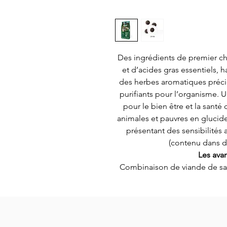
Des ingrédients de premier ch
et d’acides gras essentiels, 
des herbes aromatiques précie
purifiants pour l’organisme. U
pour le bien être et la santé 
animales et pauvres en glucid
présentant des sensibilités 
(contenu dans d
Les ava
Combinaison de viande de sang
cerf est très riche en protéines
nutritive et constitue une exc
santé. Le sanglier contient 
blanches, est une viande tr