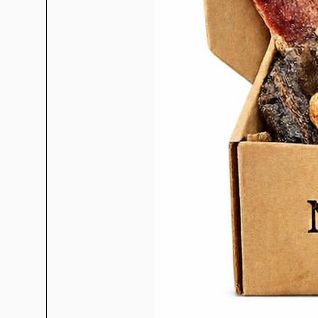
phosphate de calcium, lev
oligosaccharides, complexe d
naturel (e
Constituants analytiques:
proté
17%, fibres brutes 2.8 %, 
phosphore 
Teneur en additifs/kg:
fer 177
zinc 173 mg, sélé
Vitamines:
Vit. A 20,000 UI, vit.
235 mg, niacinamide (vit B3) 73m
9 mg, vit. B12 165 µg, vit. 
acide folique 0.9 mg, biotine
L-car
Energie métab
Ration journalière approxim
ayant une acti
Poids du chien adulte (en kg)
Ra
2