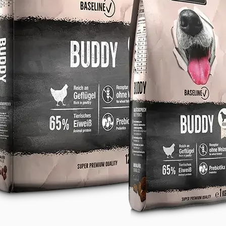
 arômes artificiels ni conservateurs
 taille des mâchoires des petites et
yennes races
 immunitaire et le métabolisme
se Belcando Explorer ?
tes et moyennes races (3 à 20 kg)
 ou à métabolisme rapide
s aux céréales ou au gluten
e alimentation naturelle et équilibrée
rance, Belgique et Luxembourg
elcando Baseline Explorer sur notre
’une livraison rapide et sécurisée vers
 Luxembourg. Offrez à votre compagnon
gamme, conçue pour répondre à ses
c goût et efficacité.