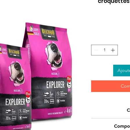
croquettes 
Ajout
Com
C
protéine de volaill
Compos
fourragère; fari