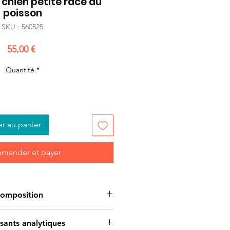
chien petite race au
poisson
SKU : 560525
Prix
55,00 €
Quantité
*
er au panier
mander et payer
omposition
e*¹ (16 %); maïs; farine d’avoine
ants analytiques
ne de pois; farine de poissons