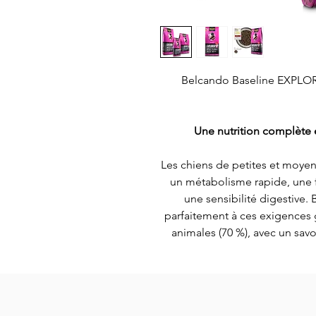
Belcando Baseline EXPLORE
Une nutrition complète 
Les chiens de petites et moyen
un métabolisme rapide, une f
une sensibilité digestive
parfaitement à ces exigences 
animales (70 %), avec un sav
Riche en protéines animales 
Cette croquette est formulé