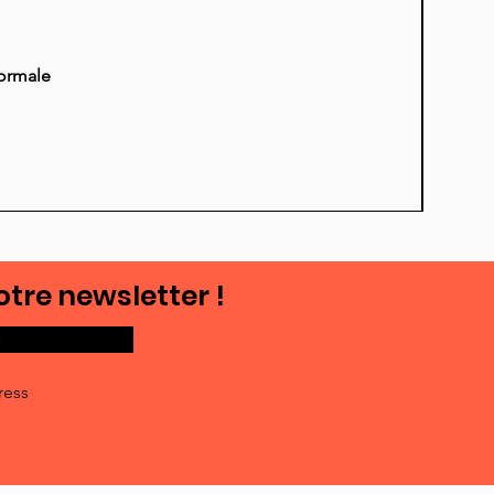
normale
otre newsletter !
ress