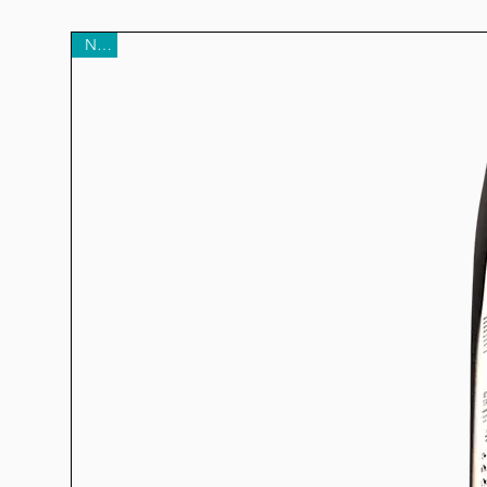
qualité, garantissant une a
en protéines digestibles, in
New
musculature, surtout chez 
naturellement riche en oméga
peau 
Sans céréales, meilleu
Belcando Explorer est une rece
fait un excellent choix pour l
sources de glucides utilisée
permettent une meilleure 
une digestion fluide 
Les avantages clés d
70 % de protéines anim
Goût poisson irrésistib
Sans céréales :