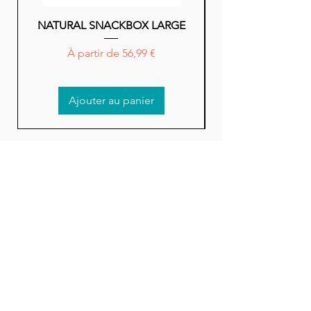
Chondoïtine 900 mg/kg.
NATURAL SNACKBOX LARGE
NATURAL SNACK
ajouts
Prix promotionnel
À partir de
56,99 €
E6 (zinc)
Ajouter au panier