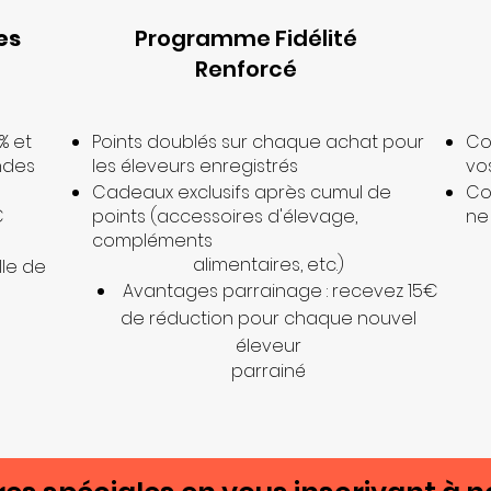
es
Programme Fidélité
Renforcé
% et
Points doublés sur chaque achat pour
Co
ndes
les éleveurs enregistrés
vo
Cadeaux exclusifs après cumul de
Co
€
points (accessoires d'élevage,
ne
compléments
alimentaires, etc.)
lle de
Avantages parrainage : recevez 15€
de réduction pour chaque nouvel
éleveur
parrainé