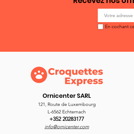
Recevez nos offr
En cochant ce
Ornicenter SARL
121, Route de Luxembourg
L-6562 Echternach
+352 20283177
info@ornicenter.com