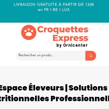
LIVRAISON GRATUITE À PARTIR DE 130€
en FR I BE I LUX
by Ornicenter
Espace Éleveurs | Solutions
ritionnelles Professionnel