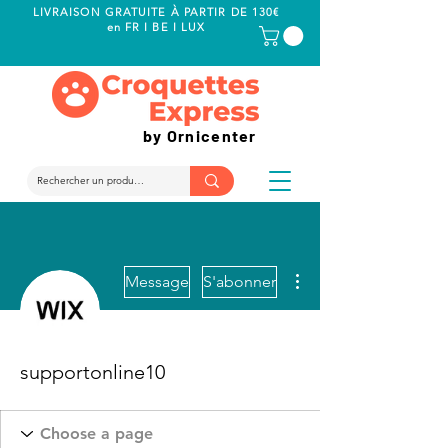
LIVRAISON GRATUITE À PARTIR DE 130€
en FR I BE I LUX
by Ornicenter
Plus d'actions
Message
S'abonner
supportonline10