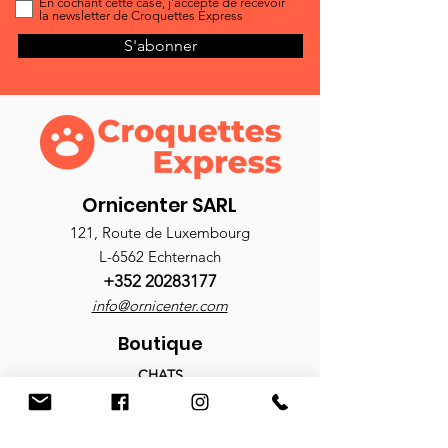
En cochant cette case, j'accepte de recevoir
la newsletter de Croquettes Express
S'abonner
Ornicenter SARL
121, Route de Luxembourg
L-6562 Echternach
+352 20283177
info@ornicenter.com
Boutique
CHATS
Croquettes
Nourriture humide
Antiparasitaires
Accessoires