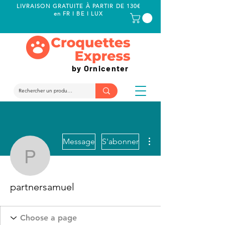
LIVRAISON GRATUITE À PARTIR DE 130€
en FR I BE I LUX
by Ornicenter
Plus d'actions
Message
S'abonner
partnersamuel
partnersamuel