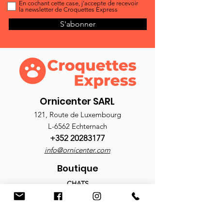
En cochant cette case, j'accepte de recevoir
la newsletter de Croquettes Express
S'abonner
Ornicenter SARL
121, Route de Luxembourg
L-6562 Echternach
+352 20283177
info@ornicenter.com
Boutique
CHATS
Croquettes
Nourriture humide
Antiparasitaires
Accessoires