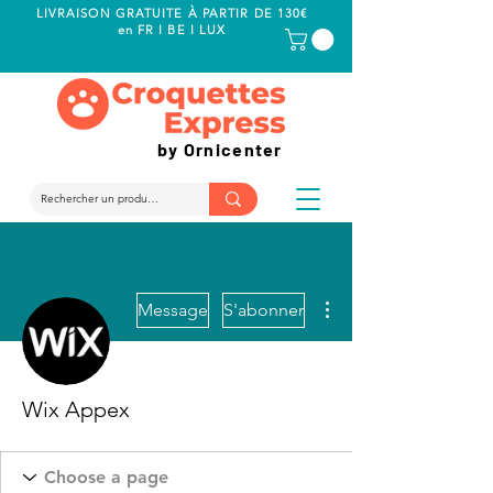
LIVRAISON GRATUITE À PARTIR DE 130€
en FR I BE I LUX
by Ornicenter
Plus d'actions
Message
S'abonner
Wix Appex