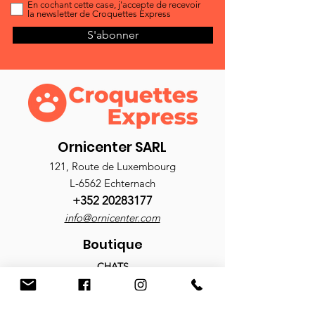
En cochant cette case, j'accepte de recevoir
la newsletter de Croquettes Express
S'abonner
Ornicenter SARL
121, Route de Luxembourg
L-6562 Echternach
+352 20283177
info@ornicenter.com
Boutique
CHATS
Croquettes
Nourriture humide
Antiparasitaires
Accessoires