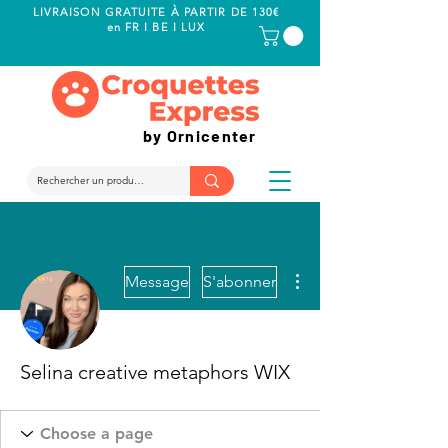
LIVRAISON GRATUITE À PARTIR DE 130€
en FR I BE I LUX
by Ornicenter
Plus d'actions
Message
S'abonner
Selina creative metaphors WIX