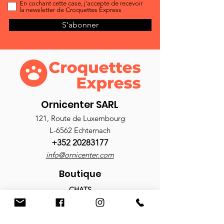
En cochant cette case, j'accepte de recevoir
la newsletter de Croquettes Express
S'abonner
Ornicenter SARL
121, Route de Luxembourg
L-6562 Echternach
+352 20283177
info@ornicenter.com
Boutique
CHATS
Croquettes
Nourriture humide
Antiparasitaires
Accessoires