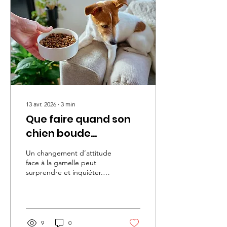
attitude, vous pouvez
l’aider à retrouver
rapidement un sentiment
de sécurité et de confort.
Comment habituer un chat
en douceur ? Lors de son
arrivée, votre chat...
13 avr. 2026
∙
3
min
Que faire quand son
chien boude
soudainement sa
Un changement d’attitude
nourriture ?
face à la gamelle peut
surprendre et inquiéter.
Lorsque vous constatez un
chien qui mange plus ses
croquettes, il est naturel
de chercher une
explication rapide.
9
0