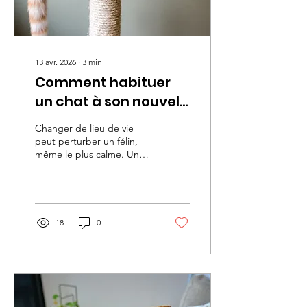
chez les chats...
13 avr. 2026
∙
3
min
Comment habituer
un chat à son nouvel
environnement ?
Changer de lieu de vie
peut perturber un félin,
même le plus calme. Un
déménagement ou
l’arrivée dans un nouveau
foyer modifie ses repères
et ses habitudes. Dans ce
type de situation, habituer
18
0
un chat demande du
temps, de la patience et
quelques ajustements
dans votre quotidien. En
comprenant ses réactions
et en adaptant votre