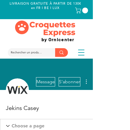
LIVRAISON GRATUITE À PARTIR DE 130€
en FR I BE I LUX
by Ornicenter
Plus d'actions
Message
S'abonner
Jekins Casey