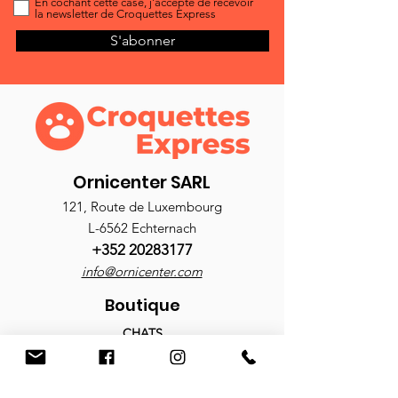
En cochant cette case, j'accepte de recevoir
la newsletter de Croquettes Express
S'abonner
Ornicenter SARL
121, Route de Luxembourg
L-6562 Echternach
+352 20283177
info@ornicenter.com
Boutique
CHATS
Croquettes
Nourriture humide
Antiparasitaires
Accessoires