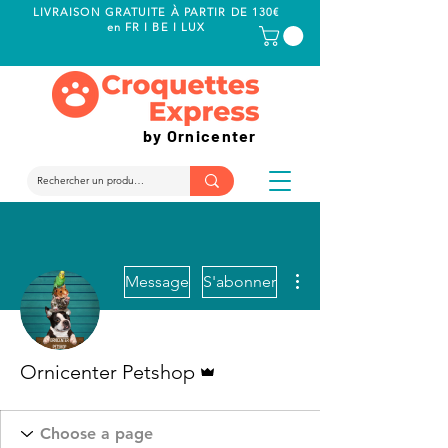
LIVRAISON GRATUITE À PARTIR DE 130€
en FR I BE I LUX
by Ornicenter
Plus d'actions
Message
S'abonner
Administrateur
Ornicenter Petshop