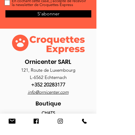
En cochant cette case, j'accepte de recevoir
la newsletter de Croquettes Express
S'abonner
Ornicenter SARL
121, Route de Luxembourg
L-6562 Echternach
+352 20283177
info@ornicenter.com
Boutique
CHATS
Croquettes
Nourriture humide
Antiparasitaires
Accessoires