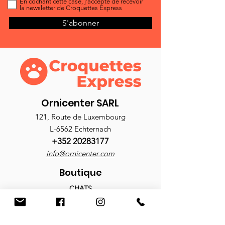
En cochant cette case, j'accepte de recevoir
la newsletter de Croquettes Express
S'abonner
Ornicenter SARL
121, Route de Luxembourg
L-6562 Echternach
+352 20283177
info@ornicenter.com
Boutique
CHATS
Croquettes
Nourriture humide
Antiparasitaires
Accessoires