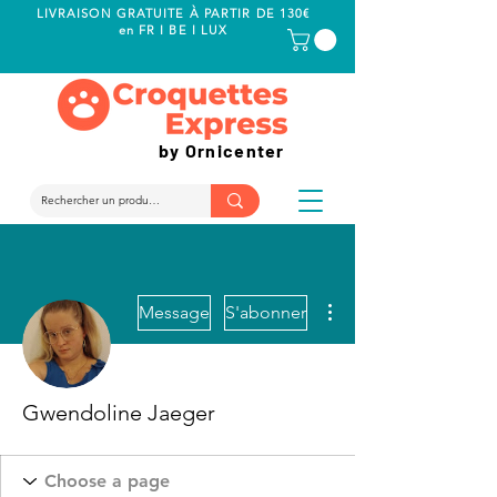
LIVRAISON GRATUITE À PARTIR DE 130€
en FR I BE I LUX
by Ornicenter
Plus d'actions
Message
S'abonner
Gwendoline Jaeger