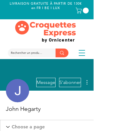
LIVRAISON GRATUITE À PARTIR DE 130€
en FR I BE I LUX
by Ornicenter
Plus d'actions
Message
S'abonner
John Hegarty