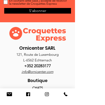
En cochant cette case, j'accepte de recevoir
la newsletter de Croquettes Express
S'abonner
Ornicenter SARL
121, Route de Luxembourg
L-6562 Echternach
+352 20283177
info@ornicenter.com
Boutique
CHATS
Croquettes
Nourriture humide
Antiparasitaires
Accessoires