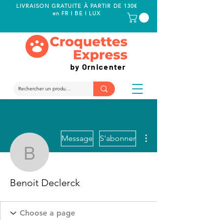
LIVRAISON GRATUITE À PARTIR DE 130€
en FR I BE I LUX
by Ornicenter
Plus d'actions
Message
S'abonner
Benoit Declerck
Benoit Declerck