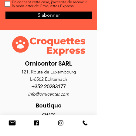
En cochant cette case, j'accepte de recevoir
la newsletter de Croquettes Express
S'abonner
Ornicenter SARL
121, Route de Luxembourg
L-6562 Echternach
+352 20283177
info@ornicenter.com
Boutique
CHATS
Croquettes
Nourriture humide
Antiparasitaires
Accessoires