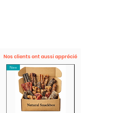
Nos clients ont aussi apprécié
New
New