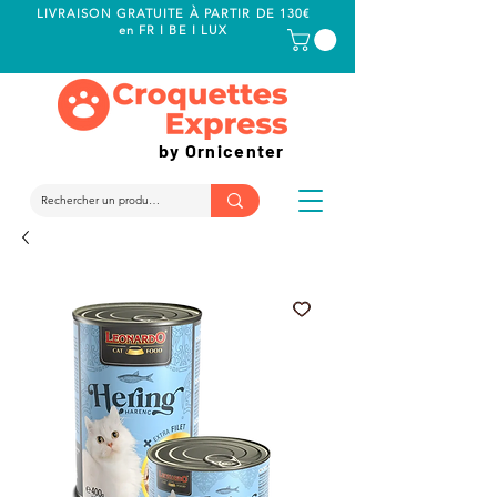
LIVRAISON GRATUITE À PARTIR DE 130€
en FR I BE I LUX
by Ornicenter