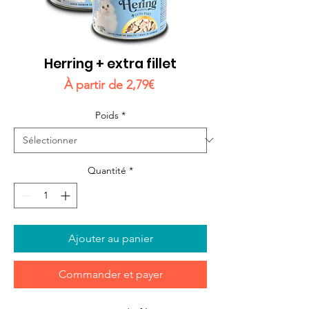
Herring + extra fillet
Prix
À partir de
2,79€
promotionnel
Poids
*
Quantité
*
Ajouter au panier
Commander et payer