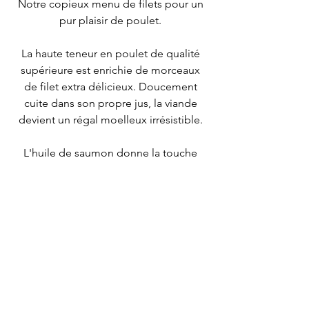
Notre copieux menu de filets pour un
pur plaisir de poulet.
La haute teneur en poulet de qualité
supérieure est enrichie de morceaux
de filet extra délicieux. Doucement
cuite dans son propre jus, la viande
devient un régal moelleux irrésistible.
L'huile de saumon donne la touche
finale aux recettes et apporte des
acides gras pour un pelage
particulièrement soyeux.
Bien entendu, sans sucre ni colorants,
arômes et conservateurs artificiels.