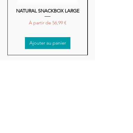
NATURAL SNACKBOX LARGE
NATURAL SNACK
Prix promotionnel
À partir de
56,99 €
Ajouter au panier