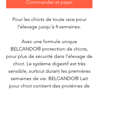
Commander et payer
Pour les chiots de toute race pour
l'élevage jusqu'à 4 semaines.
Avec une formule unique
BELCANDO® protection de chiots,
pour plus de sécurité dans l’élevage de
chiot. Le système digestif est très
sensible, surtout durant les premières
semaines de vie. BELCANDO® Lait
pour chiot contient des protéines de
lait soigneusement sélectionnées et
très digestes ainsi qu’une teneur en
lactose parfaitement adaptée qui
soulage le système digestif. Des
composants naturels de levure
(Glucane ß 1,3/1,6 ) sont utilisés, pour
un soutien précose des défenses