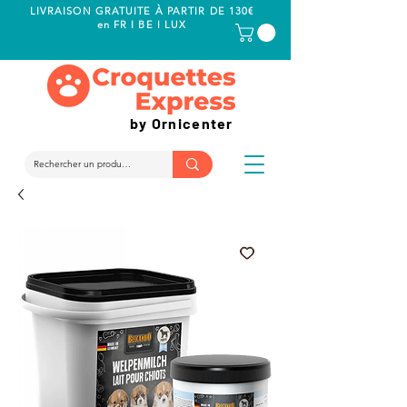
LIVRAISON GRATUITE À PARTIR DE 130€
en FR I BE I LUX
by Ornicenter