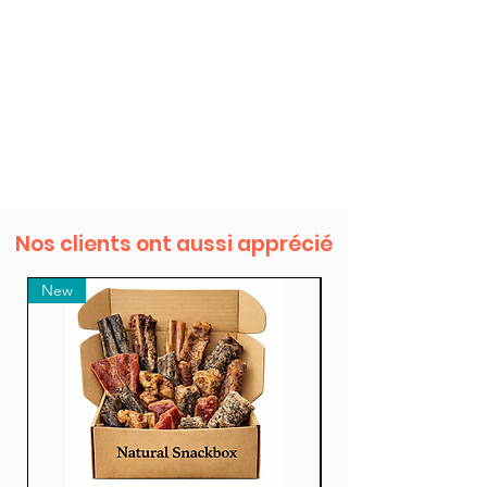
Nos clients ont aussi apprécié
New
New