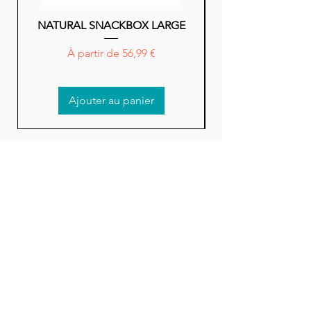
NATURAL SNACKBOX LARGE
NATURAL SNACK
Prix promotionnel
À partir de
56,99 €
Ajouter au panier