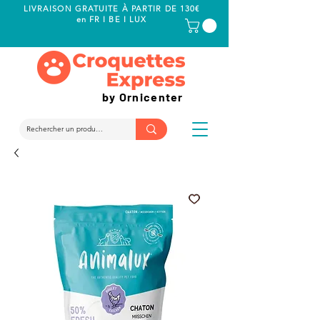
LIVRAISON GRATUITE À PARTIR DE 130€
en FR I BE I LUX
by Ornicenter