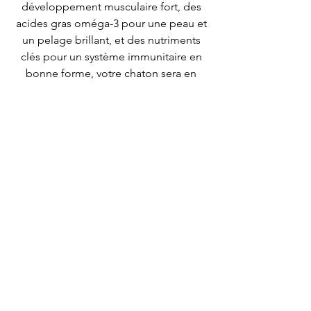
développement musculaire fort, des
acides gras oméga-3 pour une peau et
un pelage brillant, et des nutriments
clés pour un système immunitaire en
bonne forme, votre chaton sera en
pleine forme et en grande santé!
En outre, ces croquettes faciles à
digérer pourront aider votre chaton à
faire face aux défis quotidiens de la vie
et à prospérer, tout en le gardant
heureux et en bonne santé. Alors
pourquoi hésiter? Offrez à votre chaton
les meilleurs nutriments et la meilleure
nutrition dès aujourd’hui!
Composition & analyses
Ingrédients : viande de poulet (fraiche
50%*), protéines de volaille
déshydratées, mélange de fruits &