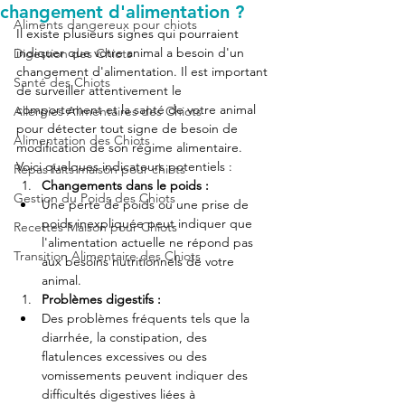
changement d'alimentation ?
Aliments dangereux pour chiots
Il existe plusieurs signes qui pourraient 
indiquer que votre animal a besoin d'un 
Digestion des Chiots
changement d'alimentation. Il est important 
Santé des Chiots
de surveiller attentivement le 
comportement et la santé de votre animal 
Allergies Alimentaires des Chiots
pour détecter tout signe de besoin de 
Alimentation des Chiots
modification de son régime alimentaire. 
Voici quelques indicateurs potentiels :
Repas faits maison pour chiots
Changements dans le poids :
Gestion du Poids des Chiots
Une perte de poids ou une prise de 
poids inexpliquée peut indiquer que 
Recettes Maison pour Chiots
l'alimentation actuelle ne répond pas 
Transition Alimentaire des Chiots
aux besoins nutritionnels de votre 
animal.
Problèmes digestifs :
Des problèmes fréquents tels que la 
diarrhée, la constipation, des 
flatulences excessives ou des 
vomissements peuvent indiquer des 
difficultés digestives liées à 