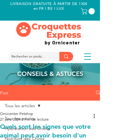
LIVRAISON GRATUITE À PARTIR DE 130€
en FR I BE I LUX
by Ornicenter
CONSEILS & ASTUCES
Post
Tous les articles
Ornicenter Petshop
Tous les articles
27 janv. 2024
2 min de lecture
Quels sont les signes que votre
Hydratation des Chiots
animal peut avoir besoin d'un
Nutrition des Chiots