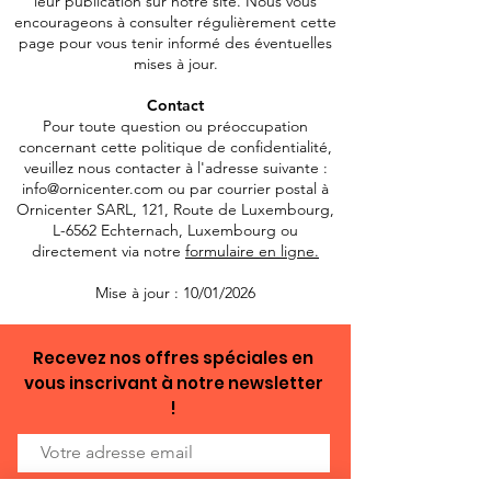
leur publication sur notre site. Nous vous
encourageons à consulter régulièrement cette
page pour vous tenir informé des éventuelles
mises à jour.
Contact
Pour toute question ou préoccupation
concernant cette politique de confidentialité,
veuillez nous contacter à l'adresse suivante :
info@ornicenter.com
ou par courrier postal à
Ornicenter SARL, 121, Route de Luxembourg,
L-6562 Echternach, Luxembourg ou
directement via notre
formulaire en ligne.
Mise à jour : 10/01/2026
Recevez nos offres spéciales en
vous inscrivant à notre newsletter
!
En cochant cette case, j'accepte de recevoir