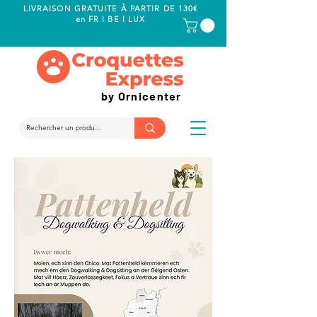
LIVRAISON GRATUITE À PARTIR DE 130€
en FR I BE I LUX
by Ornicenter