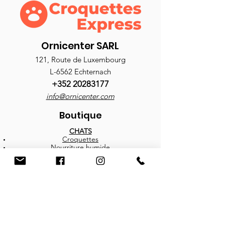
Ornicenter SARL
121, Route de Luxembourg
L-6562 Echternach
+352 20283177
info@ornicenter.com
Boutique
CHATS
Croquettes
Nourriture humide
Antiparasitaires
Accessoires
CHIENS
Croquettes
Nourritures humides
Friandises
Antiparasitaires
Accessoires
BROCHURES