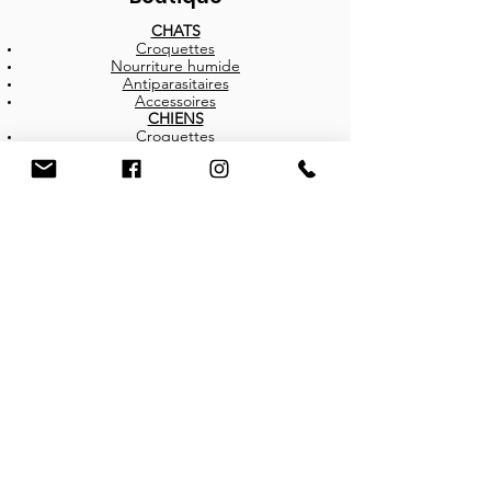
CHATS
Croquettes
Nourriture humide
Antiparasitaires
Accessoires
CHIENS
Croquettes
Nourritures humides
Friandises
Antiparasitaires
Accessoires
BROCHURES
Infos
Contact
Programme de fidélité
Parrainer un ami
Carte cadeau
Blog
Rejoignez