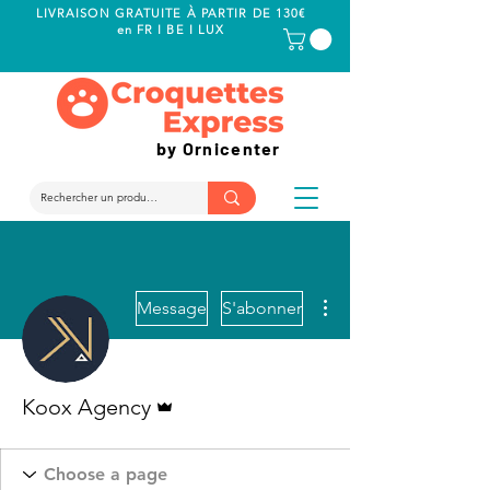
LIVRAISON GRATUITE À PARTIR DE 130€
en FR I BE I LUX
by Ornicenter
Plus d'actions
Message
S'abonner
Administrateur
Koox Agency