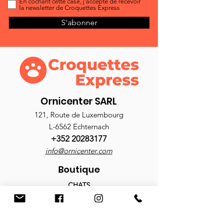
En cochant cette case, j'accepte de recevoir
la newsletter de Croquettes Express
S'abonner
Ornicenter SARL
121, Route de Luxembourg
L-6562 Echternach
+352 20283177
info@ornicenter.com
Boutique
CHATS
Croquettes
Nourriture humide
Antiparasitaires
Accessoires