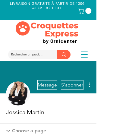
LIVRAISON GRATUITE À PARTIR DE 130€
en FR I BE I LUX
by Ornicenter
Plus d'actions
Message
S'abonner
Jessica Martin