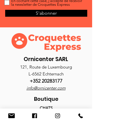
En cochant cette case, j'accepte de recevoir
la newsletter de Croquettes Express
S'abonner
Ornicenter SARL
121, Route de Luxembourg
L-6562 Echternach
+352 20283177
info@ornicenter.com
Boutique
CHATS
Croquettes
Nourriture humide
Antiparasitaires
Accessoires