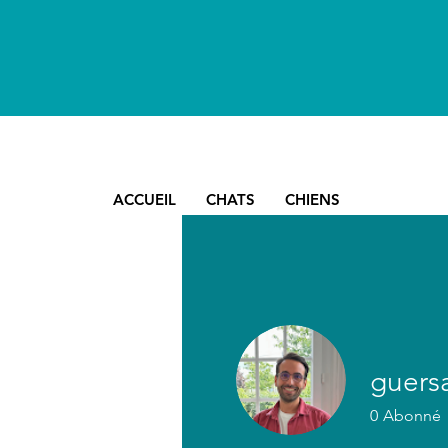
ACCUEIL
CHATS
CHIENS
guers
0
Abonné